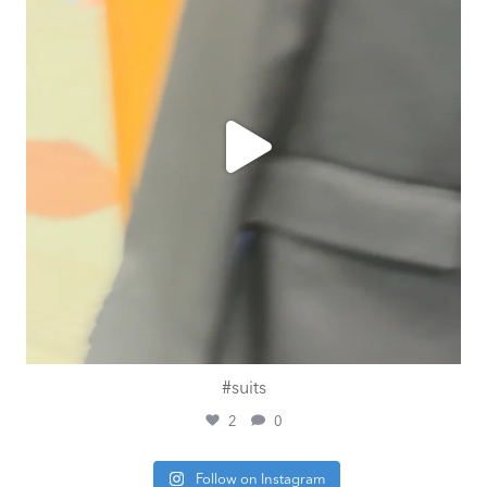
#suits
2
0
Follow on Instagram