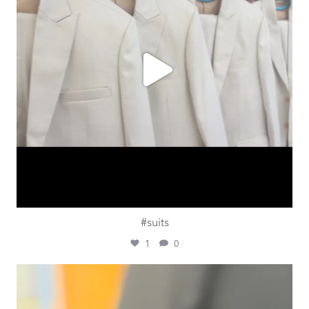
#suits
1
0
ashtailorsamui
Juli 31