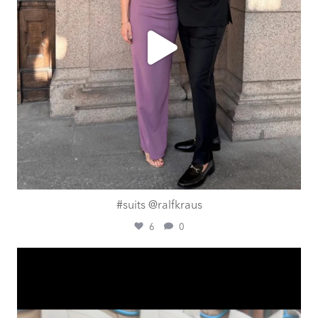
#suits @ralfkraus
6
0
ashtailorsamui
Aug. 1