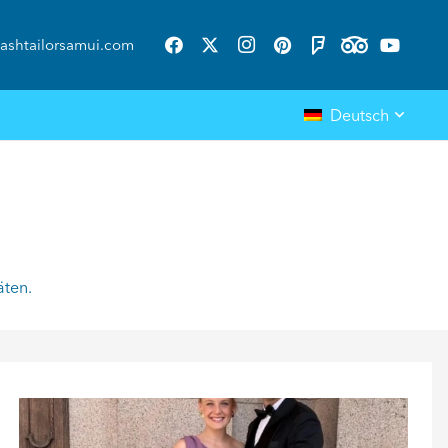
ashtailorsamui.com
Deutsch
äten.
ashtailorsamui
Aug. 1