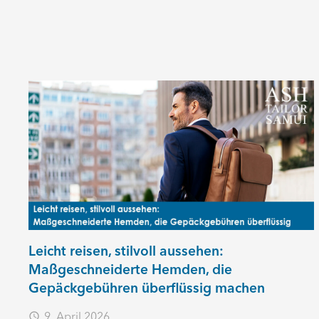
Leicht reisen, stilvoll aussehen:
Maßgeschneiderte Hemden, die
Gepäckgebühren überflüssig machen
9. April 2026
access_time