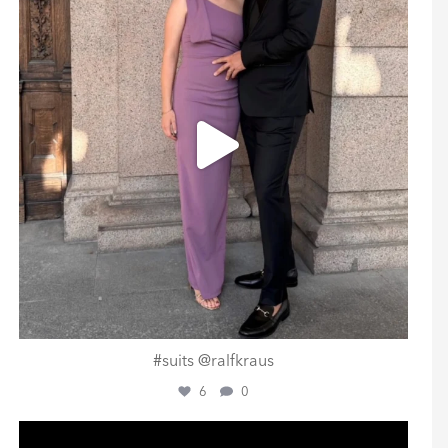
#suits @ralfkraus
6
0
ashtailorsamui