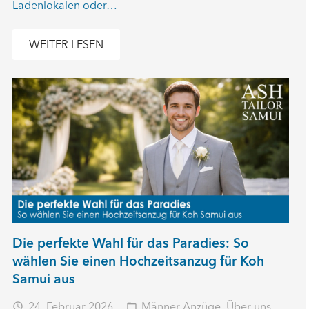
Ladenlokalen oder…
WEITER LESEN
Die perfekte Wahl für das Paradies: So
wählen Sie einen Hochzeitsanzug für Koh
Samui aus
24. Februar 2026
Männer Anzüge
,
Über uns
access_time
folder_open