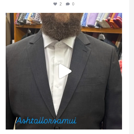
2
0
ashtailorsamui
Juli 29