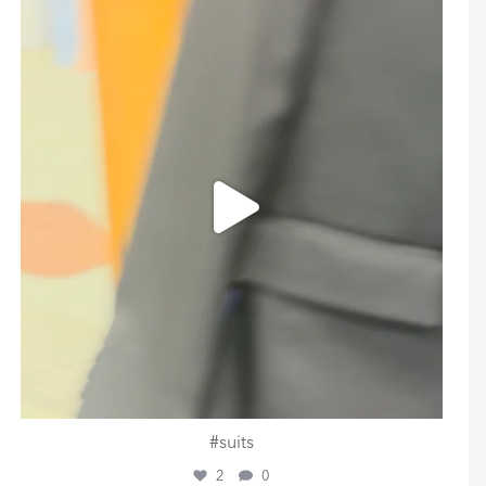
ashtailorsamui
Juli 31
#suits
2
0