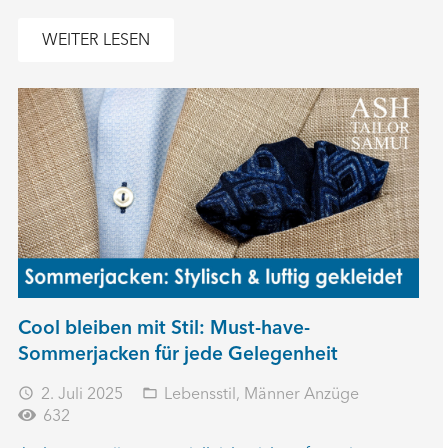
WEITER LESEN
Cool bleiben mit Stil: Must-have-
Sommerjacken für jede Gelegenheit
2. Juli 2025
Lebensstil
,
Männer Anzüge
access_time
folder_open
632