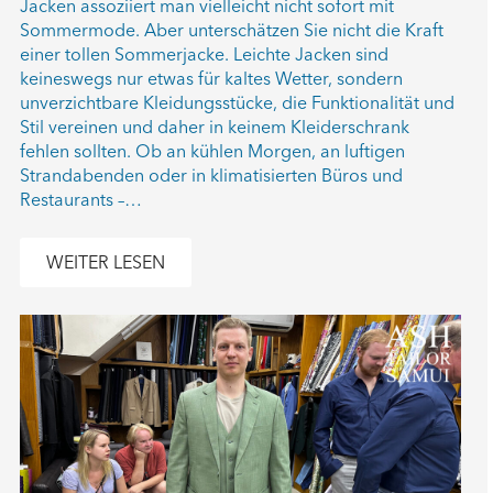
Jacken assoziiert man vielleicht nicht sofort mit
Sommermode. Aber unterschätzen Sie nicht die Kraft
einer tollen Sommerjacke. Leichte Jacken sind
keineswegs nur etwas für kaltes Wetter, sondern
unverzichtbare Kleidungsstücke, die Funktionalität und
Stil vereinen und daher in keinem Kleiderschrank
fehlen sollten. Ob an kühlen Morgen, an luftigen
Strandabenden oder in klimatisierten Büros und
Restaurants –…
WEITER LESEN