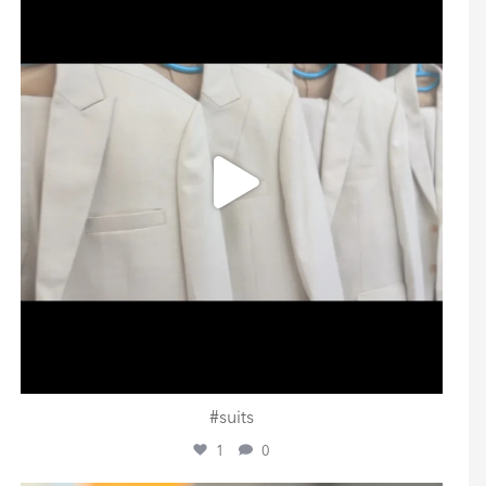
Aug. 1
#suits
1
0