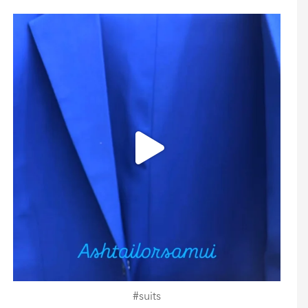
ashtailorsamui
Juli 30
#suits