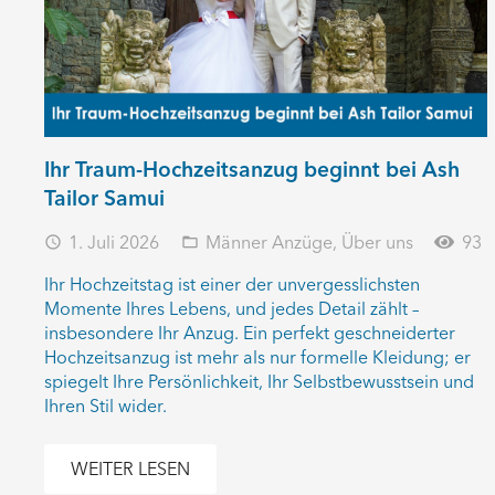
Ihr Traum-Hochzeitsanzug beginnt bei Ash
Tailor Samui
1. Juli 2026
Männer Anzüge
,
Über uns
93
access_time
folder_open
Ihr Hochzeitstag ist einer der unvergesslichsten
Momente Ihres Lebens, und jedes Detail zählt –
insbesondere Ihr Anzug. Ein perfekt geschneiderter
Hochzeitsanzug ist mehr als nur formelle Kleidung; er
spiegelt Ihre Persönlichkeit, Ihr Selbstbewusstsein und
Ihren Stil wider.
WEITER LESEN