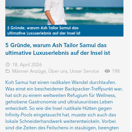
5 Gründe, warum Ash Tailor Samui das
ultimative Luxuserlebnis auf der Insel ist
18. April 2026
access_time
Männer Anzüge
,
Über uns
,
Unser Service
198
folder_open
Koh Samui hat einen radikalen Wandel durchlaufen.
Was einst ein bescheidener Backpacker-Treffpunkt war,
hat sich zu einem weltweiten Refugium für Wellness,
gehobene Gastronomie und ultraluxuriöses Leben
entwickelt. So wie die Insel rustikale Hütten gegen
Infinity-Pools eingetauscht hat, musste sich auch das
lokale Schneiderhandwerk weiterentwickeln. Vorbei
sind die Zeiten des Feilschens in staubigen, beengten