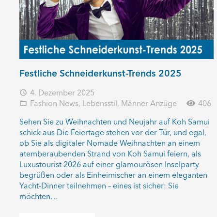
Festliche Schneiderkunst-Trends 2025
4. Dezember 2025
access_time
Fashion News
,
Lebensstil
,
Männer Anzüge
406
folder_open
Sehen Sie zu Weihnachten und Neujahr auf Koh Samui
schick aus Die Feiertage stehen vor der Tür, und egal,
ob Sie als digitaler Nomade Weihnachten an einem
atemberaubenden Strand von Koh Samui feiern, als
Luxustourist 2026 auf einer glamourösen Inselparty
begrüßen oder als Einheimischer an einem eleganten
Yacht-Dinner teilnehmen – eines ist sicher: Sie
möchten…