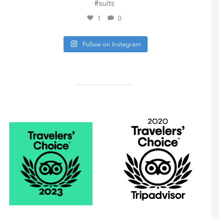
#suits
1
0
Follow on Instagram