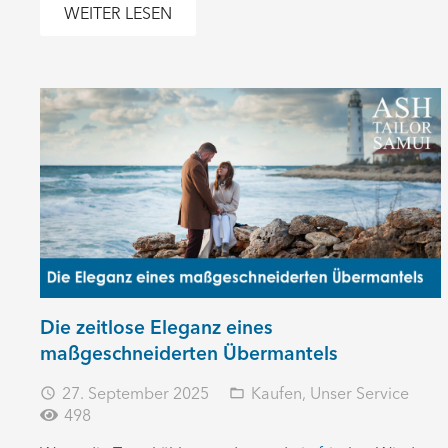
WEITER LESEN
Die zeitlose Eleganz eines
maßgeschneiderten Übermantels
27. September 2025
Kaufen
,
Unser Service
access_time
folder_open
498