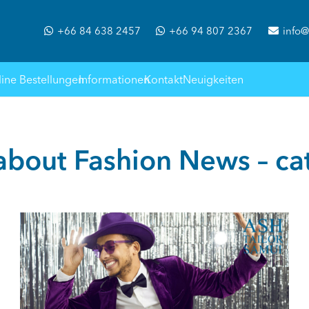
+66 84 638 2457
+66 94 807 2367
info@
ine Bestellungen
Informationen
Kontakt
Neuigkeiten
 about
Fashion News – ca