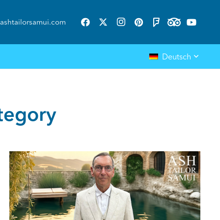
ashtailorsamui.com
Deutsch
tegory