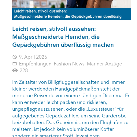
Leicht reisen, stilvoll aussehen:
Maßgeschneiderte Hemden, die
Gepäckgebühren überflüssig machen
9. April 2026
access_time
Empfehlungen
,
Fashion News
,
Männer Anzüge
folder_open
228
Im Zeitalter von Billigfluggesellschaften und immer
kleiner werdenden Handgepäckmaßen steht der
moderne Reisende vor einem ständigen Dilemma. Er
kann entweder leicht packen und riskieren,
ungepflegt auszusehen, oder die „Luxussteuer“ für
aufgegebenes Gepäck zahlen, um seine Garderobe
beizubehalten. Das Geheimnis, um den Flughafen zu
meistern, ist jedoch kein voluminöserer Koffer –
sondern ein smarterer Stoff. Investieren…