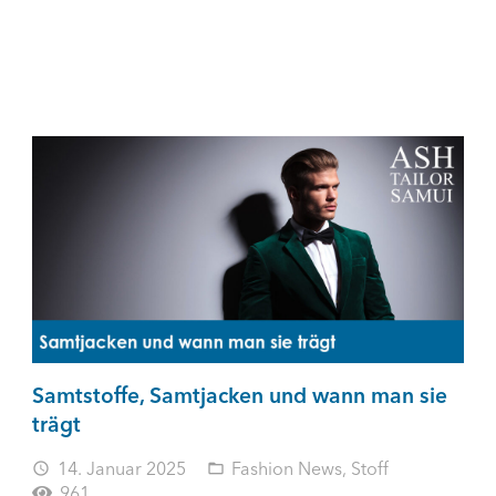
Samtstoffe, Samtjacken und wann man sie
trägt
14. Januar 2025
Fashion News
,
Stoff
access_time
folder_open
961