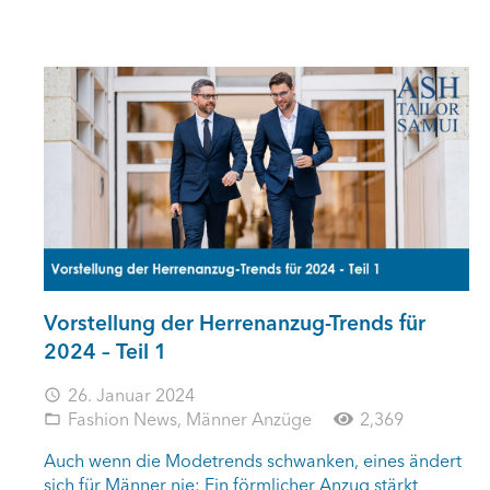
Vorstellung der Herrenanzug-Trends für
2024 – Teil 1
26. Januar 2024
access_time
Fashion News
,
Männer Anzüge
2,369
folder_open
Auch wenn die Modetrends schwanken, eines ändert
sich für Männer nie: Ein förmlicher Anzug stärkt