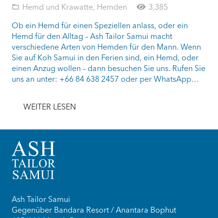
Hemd und Krawatte
,
Hemden
3,385
folder_open
Ob ein Hemd für einen Speziellen anlass, oder ein
Hemd für den Alltag – Ash Tailor Samui macht
verschiedene Arten von Hemden für den Mann. Wenn
Sie auf Koh Samui in den Ferien sind, ein Hemd, oder
einen Anzug wollen – dann besuchen Sie uns. Rufen Sie
uns an unter: +66 84 638 2457 oder per WhatsApp…
WEITER LESEN
Ash Tailor Samui
Gegenüber Bandara Resort / Anantara Bophut