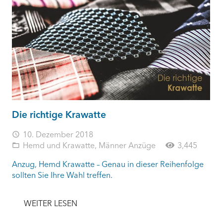
Die richtige Krawatte
10. Dezember 2018
access_time
Hemd und Krawatte
,
Männer Anzüge
3,445
folder_open
Anzug, Hemd Krawatte – Genau in dieser Reihenfolge
sollten Sie Ihre Wahl treffen.
WEITER LESEN