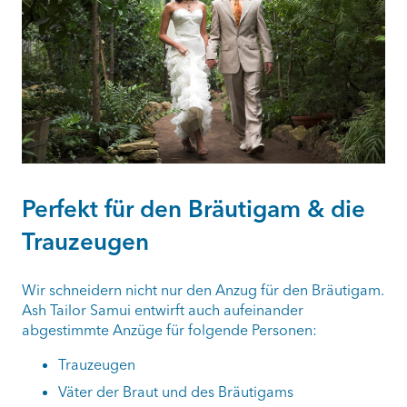
Perfekt für den Bräutigam & die
Trauzeugen
Wir schneidern nicht nur den Anzug für den Bräutigam.
Ash Tailor Samui entwirft auch aufeinander
abgestimmte Anzüge für folgende Personen:
Trauzeugen
Väter der Braut und des Bräutigams