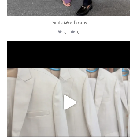
#suits @ralfkraus
6
0
ashtailorsamui
Aug. 1