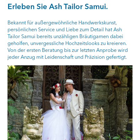
Erleben Sie Ash Tailor Samui.
Bekannt für außergewöhnliche Handwerkskunst,
persönlichen Service und Liebe zum Detail hat Ash
Tailor Samui bereits unzähligen Bräutigamen dabei
geholfen, unvergessliche Hochzeitslooks zu kreieren.
Von der ersten Beratung bis zur letzten Anprobe wird
jeder Anzug mit Leidenschaft und Präzision gefertigt.