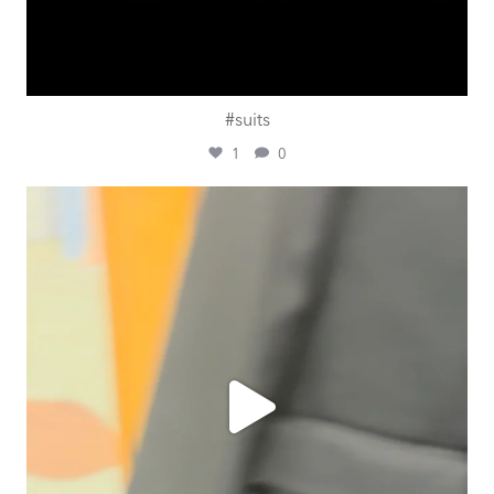
#suits
1
0
ashtailorsamui
Juli 31