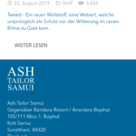
25. August 2019
Stoff
3,436
access_time
folder_open
Tweed – Ein rauer Wollstoff, eine Webart, welche
ursprünglich als Schutz vor der Witterung im rauen
Klima zu Gute kam.
WEITER LESEN
Ash Tailor Samui
Gegenüber Bandara Resort / Anantara Bophut
105/111 Moo 1, Bophut
Koh Samui
Suratthani, 84320