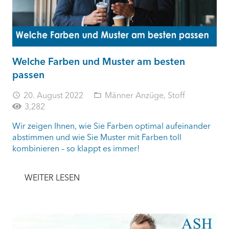
Welche Farben und Muster am besten
passen
20. August 2022
Männer Anzüge
,
Stoff
access_time
folder_open
3,282
Wir zeigen Ihnen, wie Sie Farben optimal aufeinander
abstimmen und wie Sie Muster mit Farben toll
kombinieren – so klappt es immer!
WEITER LESEN