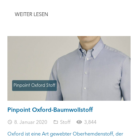
WEITER LESEN
Pinpoint Oxford-Baumwollstoff
8. Januar 2020
Stoff
3,844
access_time
folder_open
Oxford ist eine Art gewebter Oberhemdenstoff, der