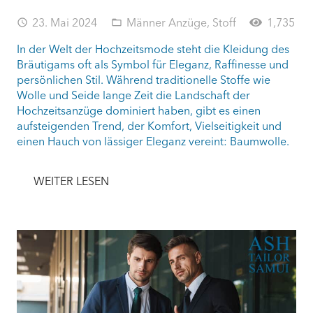
23. Mai 2024
Männer Anzüge
,
Stoff
1,735
access_time
folder_open
In der Welt der Hochzeitsmode steht die Kleidung des
Bräutigams oft als Symbol für Eleganz, Raffinesse und
persönlichen Stil. Während traditionelle Stoffe wie
Wolle und Seide lange Zeit die Landschaft der
Hochzeitsanzüge dominiert haben, gibt es einen
aufsteigenden Trend, der Komfort, Vielseitigkeit und
einen Hauch von lässiger Eleganz vereint: Baumwolle.
WEITER LESEN