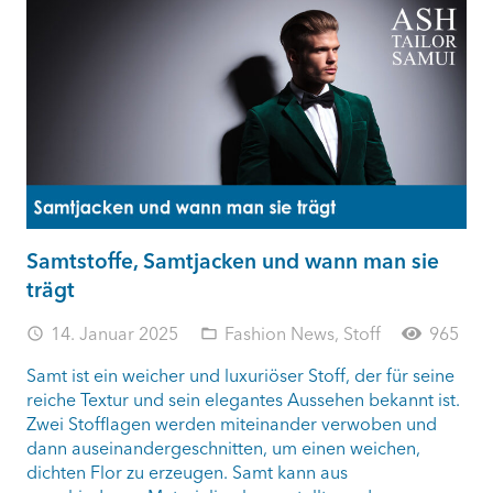
Samtstoffe, Samtjacken und wann man sie
trägt
14. Januar 2025
Fashion News
,
Stoff
965
access_time
folder_open
Samt ist ein weicher und luxuriöser Stoff, der für seine
reiche Textur und sein elegantes Aussehen bekannt ist.
Zwei Stofflagen werden miteinander verwoben und
dann auseinandergeschnitten, um einen weichen,
dichten Flor zu erzeugen. Samt kann aus