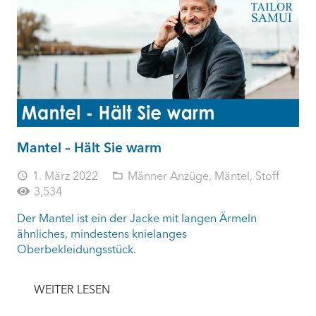
Mantel – Hält Sie warm
1. März 2022
Männer Anzüge
,
Mäntel
,
Stoff
access_time
folder_open
3,534
Der Mantel ist ein der Jacke mit langen Ärmeln
ähnliches, mindestens knielanges
Oberbekleidungsstück.
WEITER LESEN