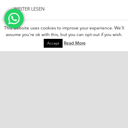
WEITER LESEN
This website uses cookies to improve your experience. We'll
assume you're ok with this, but you can opt-out if you wish.
Read More
Accept
keyboard_arrow_up
Ash Tailor Samui
Gegenüber Bandara Resort / Anantara Bophut
105/111 Moo 1, Bophut
Koh Samui
Suratthani, 84320
Thailand
[elfsight_facebook_chat id="1"]
Kontaktaufnahme