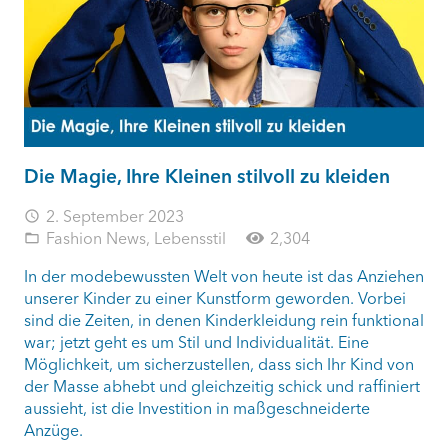
Die Magie, Ihre Kleinen stilvoll zu kleiden
2. September 2023
access_time
Fashion News
,
Lebensstil
2,304
folder_open
In der modebewussten Welt von heute ist das Anziehen
unserer Kinder zu einer Kunstform geworden. Vorbei
sind die Zeiten, in denen Kinderkleidung rein funktional
war; jetzt geht es um Stil und Individualität. Eine
Möglichkeit, um sicherzustellen, dass sich Ihr Kind von
der Masse abhebt und gleichzeitig schick und raffiniert
aussieht, ist die Investition in maßgeschneiderte
Anzüge.