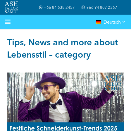
+66 84 638 2457
+66 94 807 2367
Deutsch
Tips, News and more about
Lebensstil – category