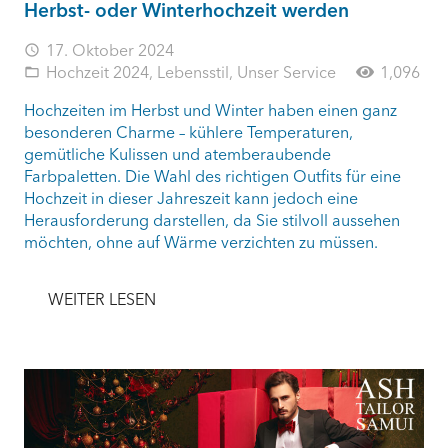
Herbst- oder Winterhochzeit werden
17. Oktober 2024
access_time
Hochzeit 2024
,
Lebensstil
,
Unser Service
1,096
folder_open
Hochzeiten im Herbst und Winter haben einen ganz
besonderen Charme – kühlere Temperaturen,
gemütliche Kulissen und atemberaubende
Farbpaletten. Die Wahl des richtigen Outfits für eine
Hochzeit in dieser Jahreszeit kann jedoch eine
Herausforderung darstellen, da Sie stilvoll aussehen
möchten, ohne auf Wärme verzichten zu müssen.
WEITER LESEN