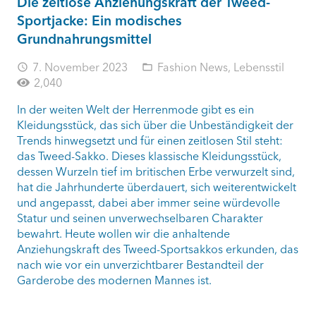
Die zeitlose Anziehungskraft der Tweed-
Sportjacke: Ein modisches
Grundnahrungsmittel
7. November 2023
Fashion News
,
Lebensstil
access_time
folder_open
2,040
In der weiten Welt der Herrenmode gibt es ein
Kleidungsstück, das sich über die Unbeständigkeit der
Trends hinwegsetzt und für einen zeitlosen Stil steht:
das Tweed-Sakko. Dieses klassische Kleidungsstück,
dessen Wurzeln tief im britischen Erbe verwurzelt sind,
hat die Jahrhunderte überdauert, sich weiterentwickelt
und angepasst, dabei aber immer seine würdevolle
Statur und seinen unverwechselbaren Charakter
bewahrt. Heute wollen wir die anhaltende
Anziehungskraft des Tweed-Sportsakkos erkunden, das
nach wie vor ein unverzichtbarer Bestandteil der
Garderobe des modernen Mannes ist.