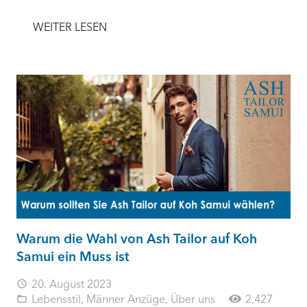
WEITER LESEN
Warum die Wahl von Ash Tailor auf Koh
Samui ein Muss ist
20. August 2023
access_time
Lebensstil
,
Männer Anzüge
,
Über uns
2,427
folder_open