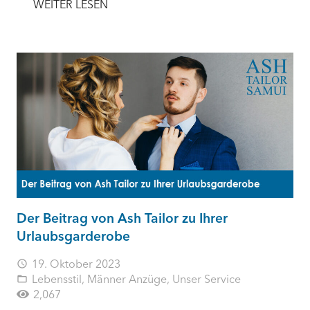
WEITER LESEN
Der Beitrag von Ash Tailor zu Ihrer
Urlaubsgarderobe
19. Oktober 2023
access_time
Lebensstil
,
Männer Anzüge
,
Unser Service
folder_open
2,067