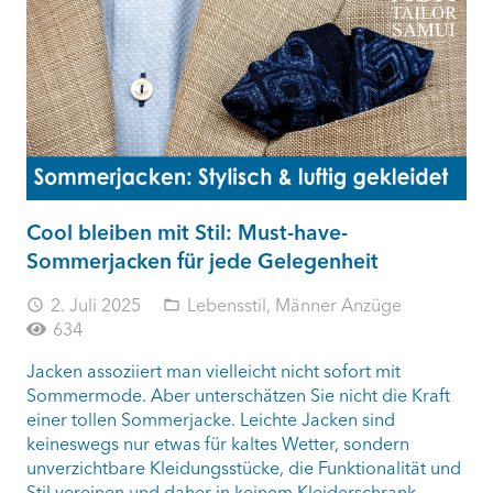
Cool bleiben mit Stil: Must-have-
Sommerjacken für jede Gelegenheit
2. Juli 2025
Lebensstil
,
Männer Anzüge
access_time
folder_open
634
Jacken assoziiert man vielleicht nicht sofort mit
Sommermode. Aber unterschätzen Sie nicht die Kraft
einer tollen Sommerjacke. Leichte Jacken sind
keineswegs nur etwas für kaltes Wetter, sondern
unverzichtbare Kleidungsstücke, die Funktionalität und
Stil vereinen und daher in keinem Kleiderschrank