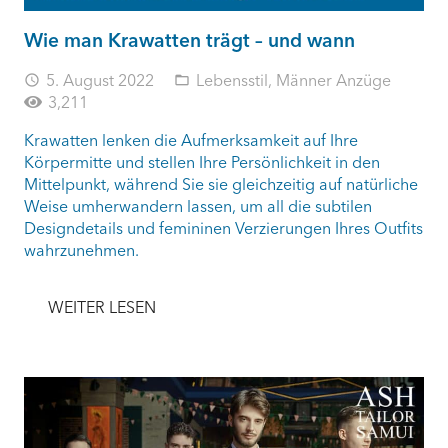
Wie man Krawatten trägt – und wann
5. August 2022
Lebensstil
,
Männer Anzüge
access_time
folder_open
3,211
Krawatten lenken die Aufmerksamkeit auf Ihre
Körpermitte und stellen Ihre Persönlichkeit in den
Mittelpunkt, während Sie sie gleichzeitig auf natürliche
Weise umherwandern lassen, um all die subtilen
Designdetails und femininen Verzierungen Ihres Outfits
wahrzunehmen.
WEITER LESEN