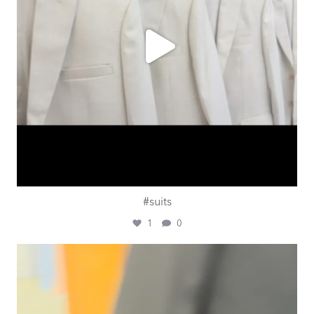
#suits
1
0
ashtailorsamui
Juli 31