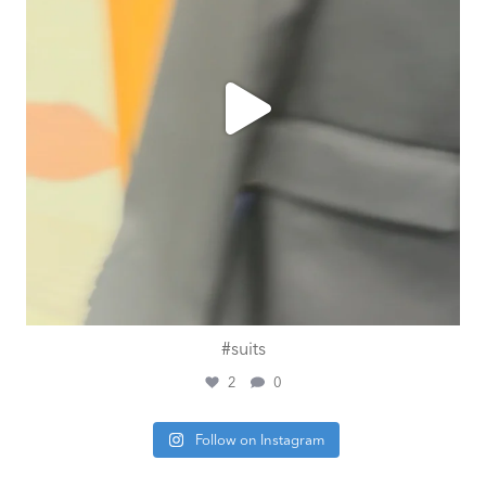
#suits
2
0
Follow on Instagram