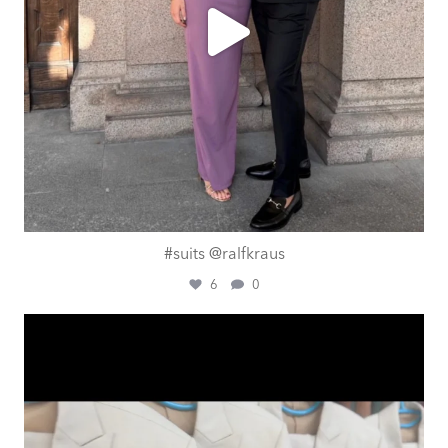
#suits @ralfkraus
6
0
ashtailorsamui
Aug. 1