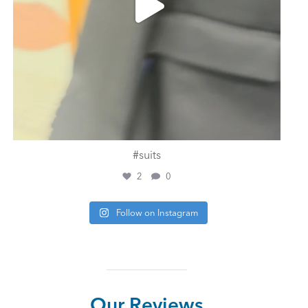
#suits
2
0
Follow on Instagram
Our Reviews