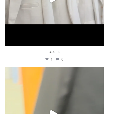
#suits
1
0
ashtailorsamui
Juli 31