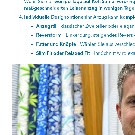
Wenn Sie nur
wenige Tage auf Koh Samui verbrin
maßgeschneiderten Leinenanzug in wenigen Tage
Individuelle Designoptionen
Ihr Anzug kann
komple
Anzugstil
– klassischer Zweiteiler oder elegant
Reversform
– Einkerbung, steigendes Revers
Futter und Knöpfe
– Wählen Sie aus verschied
Slim Fit oder Relaxed Fit
– Ihr Schnitt wird e