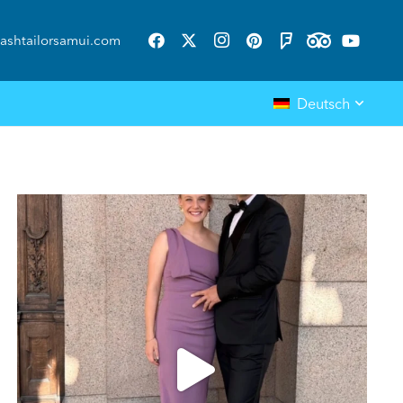
ashtailorsamui.com
Deutsch
ashtailorsamui
Aug. 1