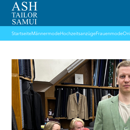
Startseite
Männermode
Hochzeitsanzüge
Frauenmode
Onl