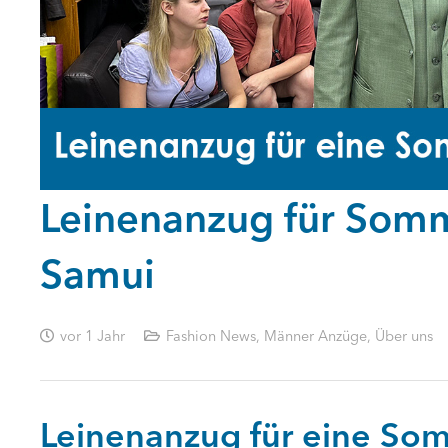
Leinenanzug für Somm
Samui
vor 1 Jahr
Fashion News
,
Männer Anzüge
,
Über uns
Leinenanzug für eine So