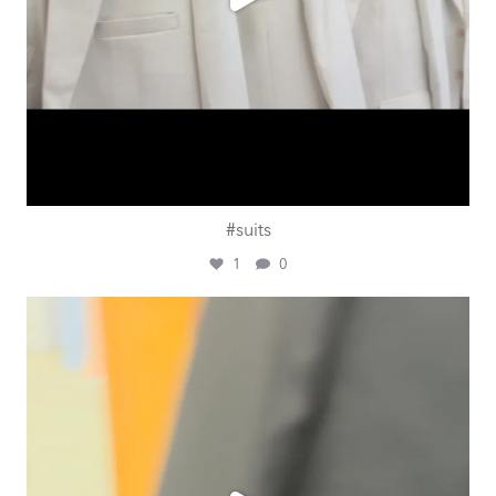
#suits
1
0
ashtailorsamui
Juli 31