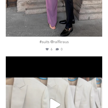
#suits @ralfkraus
6
0
ashtailorsamui
Aug. 1