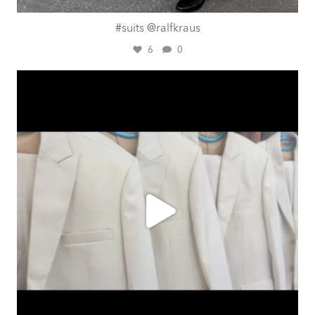
#suits @ralfkraus
6
0
ashtailorsamui
Aug. 1