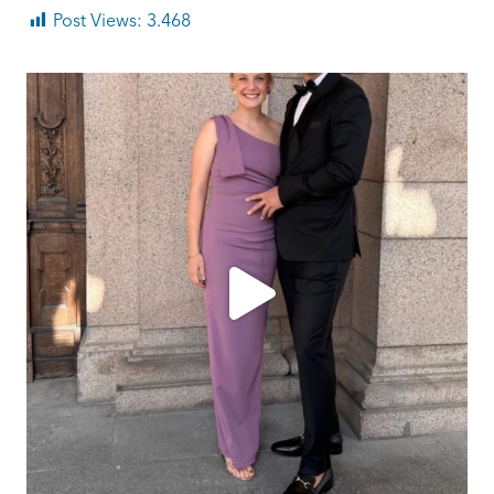
Post Views:
3.468
ashtailorsamui
Aug. 1