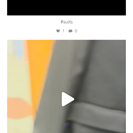
#suits
1
0
ashtailorsamui
Juli 31