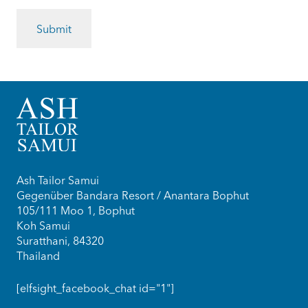
CAPTCHA
MM
Punkt
JJJJ
Ash Tailor Samui
Gegenüber Bandara Resort / Anantara Bophut
105/111 Moo 1, Bophut
Koh Samui
Suratthani, 84320
Thailand
[elfsight_facebook_chat id="1"]