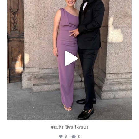
ashtailorsamui
Aug. 1
#suits @ralfkraus
6
0