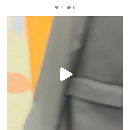
1
0
ashtailorsamui
Juli 31