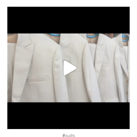
ashtailorsamui
Aug. 1
#suits