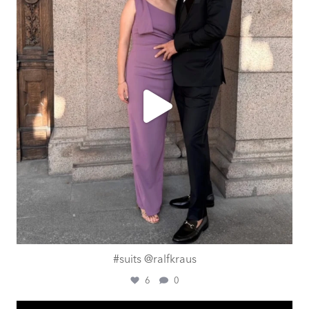
#suits @ralfkraus
6
0