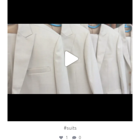
ashtailorsamui
Aug. 1
#suits
1
0