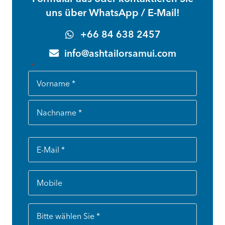
uns über WhatsApp / E-Mail!
+66 84 638 2457
info@ashtailorsamui.com
„
“ zeigt erforderliche Felder an
*
Name
*
Vorname
Nachname
E-
Mail
*
Mobil
(auch
für
die
Betreff
Verwendung
*