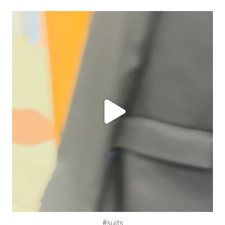
ashtailorsamui
Juli 31
#suits