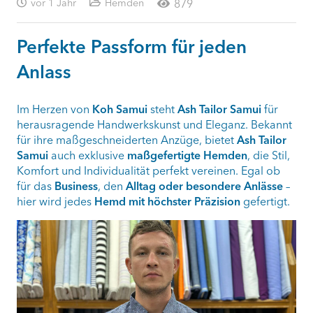
vor 1 Jahr
Hemden
879
Perfekte Passform für jeden
Anlass
Im Herzen von
Koh Samui
steht
Ash Tailor Samui
für
herausragende Handwerkskunst und Eleganz. Bekannt
für ihre maßgeschneiderten Anzüge, bietet
Ash Tailor
Samui
auch exklusive
maßgefertigte Hemden
, die Stil,
Komfort und Individualität perfekt vereinen. Egal ob
für das
Business
, den
Alltag oder besondere Anlässe
–
hier wird jedes
Hemd mit höchster Präzision
gefertigt.