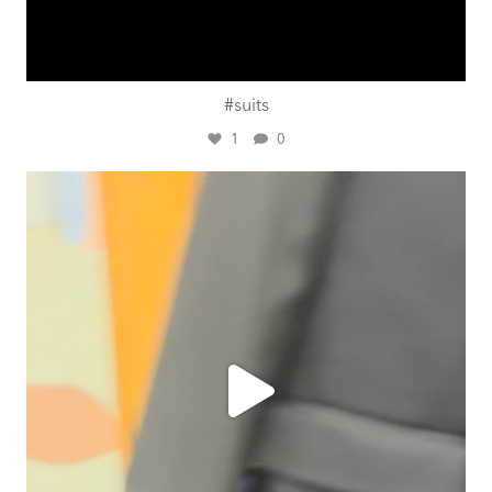
#suits
1
0
ashtailorsamui
Juli 31