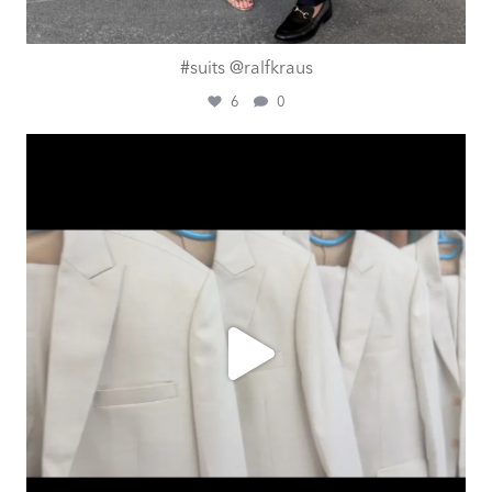
#suits @ralfkraus
6
0
ashtailorsamui
Aug. 1